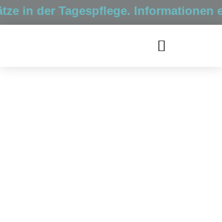
ze in der Tagespflege. Informationen e
Ein Blick nach
Berlin Pankow
zu unserem
Neubau
Schäferstege